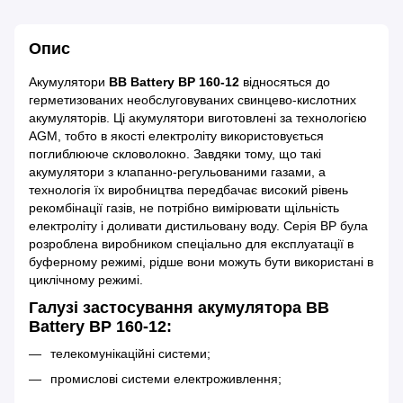
Опис
Акумулятори
BB Battery BP 160-12
відносяться до
герметизованих необслуговуваних свинцево-кислотних
акумуляторів. Ці акумулятори виготовлені за технологією
AGM, тобто в якості електроліту використовується
поглиблююче скловолокно. Завдяки тому, що такі
акумулятори з клапанно-регульованими газами, а
технологія їх виробництва передбачає високий рівень
рекомбінації газів, не потрібно вимірювати щільність
електроліту і доливати дистильовану воду. Серія BP була
розроблена виробником спеціально для експлуатації в
буферному режимі, рідше вони можуть бути використані в
циклічному режимі.
Галузі застосування акумулятора BB
Battery BP 160-12:
телекомунікаційні системи;
промислові системи електроживлення;