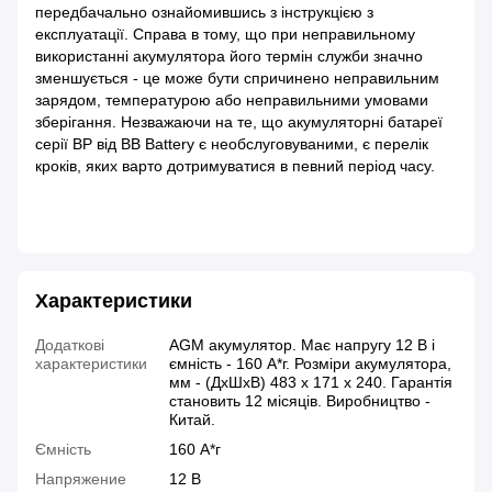
передбачально ознайомившись з інструкцією з
експлуатації. Справа в тому, що при неправильному
використанні акумулятора його термін служби значно
зменшується - це може бути спричинено неправильним
зарядом, температурою або неправильними умовами
зберігання. Незважаючи на те, що акумуляторні батареї
серії BP від BB Battery є необслуговуваними, є перелік
кроків, яких варто дотримуватися в певний період часу.
Характеристики
Додаткові
AGM акумулятор. Має напругу 12 В і
характеристики
ємність - 160 А*г. Розміри акумулятора,
мм - (ДхШхВ) 483 х 171 х 240. Гарантія
становить 12 місяців. Виробництво -
Китай.
Ємність
160 А*г
Напряжение
12 В