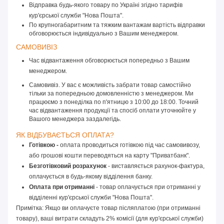
Відправка будь-якого товару по Україні згідно тарифів 
кур'єрської служби "Нова Пошта".
По крупногабаритним та тяжким вантажам вартість відправки 
обговорюється індивідуально з Вашим менеджером.
САМОВИВІЗ 
Час відвантаження обговорюється попередньо з Вашим 
менеджером.
Самовивіз. У вас є можливість забрати товар самостійно
тільки за попередньою домовленністю з менеджером. Ми
працюємо з понеділка по п'ятницю з 10:00 до 18:00. Точний
час відвантаження продукції та спосіб оплати уточнюйте у
Вашого менеджера заздалегідь.
ЯК ВІДБУВАЄТЬСЯ ОПЛАТА? 
Готівкою -
 оплата проводиться готівкою під час самовивозу, 
або грошові кошти переводяться на карту "Приватбанк".
Безготівковий розрахунок
 - виставляється рахунок-фактура, 
оплачується в будь-якому відділення банку.
Оплата при отриманні
 - товар оплачується при отриманні у 
відділенні кур'єрської служби "Нова Пошта".
Примітка: Якщо ви оплачуєте товар післяплатою (при отриманні
товару), ваші витрати складуть 2% комісії (для кур'єрської служби)