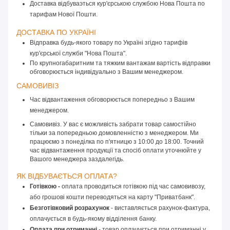
Доставка відбуваэться кур'єрською службою Нова Пошта по
тарифам Нової Пошти.
ДОСТАВКА ПО УКРАЇНІ 
Відправка будь-якого товару по Україні згідно тарифів 
кур'єрської служби "Нова Пошта".
По крупногабаритним та тяжким вантажам вартість відправки 
обговорюється індивідуально з Вашим менеджером.
САМОВИВІЗ 
Час відвантаження обговорюється попередньо з Вашим 
менеджером.
Самовивіз. У вас є можливість забрати товар самостійно
тільки за попередньою домовленністю з менеджером. Ми
працюємо з понеділка по п'ятницю з 10:00 до 18:00. Точний
час відвантаження продукції та спосіб оплати уточнюйте у
Вашого менеджера заздалегідь.
ЯК ВІДБУВАЄТЬСЯ ОПЛАТА? 
Готівкою -
 оплата проводиться готівкою під час самовивозу, 
або грошові кошти переводяться на карту "Приватбанк".
Безготівковий розрахунок
 - виставляється рахунок-фактура, 
оплачується в будь-якому відділення банку.
Оплата при отриманні
 - товар оплачується при отриманні у 