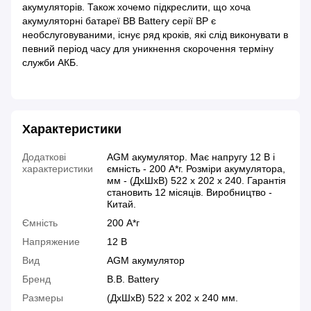
акумуляторів. Також хочемо підкреслити, що хоча
акумуляторні батареї BB Battery серії BP є
необслуговуваними, існує ряд кроків, які слід виконувати в
певний період часу для уникнення скорочення терміну
служби АКБ.
Характеристики
Додаткові
AGM акумулятор. Має напругу 12 В і
характеристики
ємність - 200 А*г. Розміри акумулятора,
мм - (ДхШхВ) 522 х 202 х 240. Гарантія
становить 12 місяців. Виробництво -
Китай.
Ємність
200 А*г
Напряжение
12 В
Вид
AGM акумулятор
Бренд
B.B. Battery
Размеры
(ДхШхВ) 522 х 202 х 240 мм.