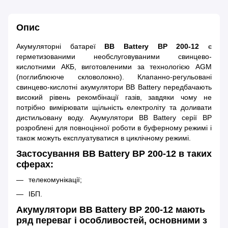
Опис
Акумуляторні батареї
BB Battery BP 200-12
є
герметизованими необслуговуваними свинцево-
кислотними АКБ, виготовленими за технологією AGM
(поглиблююче скловолокно). Клапанно-регульовані
свинцево-кислотні акумулятори BB Battery передбачають
високий рівень рекомбінації газів, завдяки чому не
потрібно вимірювати щільність електроліту та доливати
дистильовану воду. Акумулятори BB Battery серії BP
розроблені для повноцінної роботи в буферному режимі і
також можуть експлуатуватися в циклічному режимі.
Застосування BB Battery BP 200-12 в таких
сферах:
телекомунікації;
ІБП.
Акумулятори BB Battery BP 200-12 мають
ряд переваг і особливостей, основними з