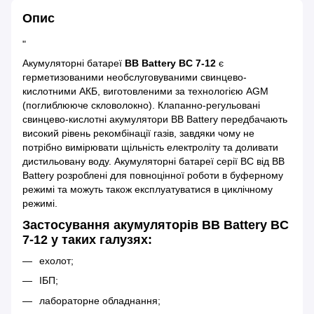
Опис
"
Акумуляторні батареї
BB Battery BС 7-12
є
герметизованими необслуговуваними свинцево-
кислотними АКБ, виготовленими за технологією AGM
(поглиблююче скловолокно). Клапанно-регульовані
свинцево-кислотні акумулятори BB Battery передбачають
високий рівень рекомбінації газів, завдяки чому не
потрібно вимірювати щільність електроліту та доливати
дистильовану воду. Акумуляторні батареї серії BC від BB
Battery розроблені для повноцінної роботи в буферному
режимі та можуть також експлуатуватися в циклічному
режимі.
Застосування акумуляторів BB Battery BC
7-12 у таких галузях:
ехолот;
ІБП;
лабораторне обладнання;