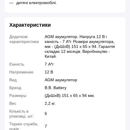
дитячі електромобілі.
Характеристики
Додаткові
AGM акумулятор. Напруга 12 В і
характеристики
ємність - 7 А*г. Розміри акумулятора,
мм - (ДхШхВ) 151 х 65 х 94. Гарантія
складає 12 місяців. Виробництво -
Китай.
Ємність
7 А*г
Напряжение
12 В
Вид
AGM акумулятор
Бренд
B.B. Battery
Размеры
(ДхШхВ) 151 х 65 х 94 мм.
Вес
2,2 кг.
Кількість в
6
упаковці, шт:
Термін служби,
7
років: