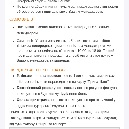
кур'єрської служби "Нова Пошта".
По крупногабаритним та тяжким вантажам вартість відправки 
обговорюється індивідуально з Вашим менеджером.
САМОВИВІЗ 
Час відвантаження обговорюється попередньо з Вашим 
менеджером.
Самовивіз. У вас є можливість забрати товар самостійно
тільки за попередньою домовленністю з менеджером. Ми
працюємо з понеділка по п'ятницю з 10:00 до 18:00. Точний
час відвантаження продукції та спосіб оплати уточнюйте у
Вашого менеджера заздалегідь.
ЯК ВІДБУВАЄТЬСЯ ОПЛАТА? 
Готівкою -
 оплата проводиться готівкою під час самовивозу, 
або грошові кошти переводяться на карту "Приватбанк".
Безготівковий розрахунок
 - виставляється рахунок-фактура, 
оплачується в будь-якому відділення банку.
Оплата при отриманні
 - товар оплачується при отриманні у 
відділенні кур'єрської служби "Нова Пошта".
Примітка: Якщо ви оплачуєте товар післяплатою (при отриманні
товару), ваші витрати складуть 2% комісії (для кур'єрської служби)
від суми товару + 20грн за конверт.