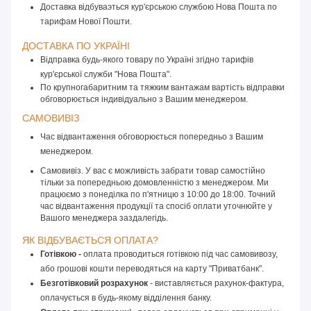
Доставка відбуваэться кур'єрською службою Нова Пошта по
тарифам Нової Пошти.
ДОСТАВКА ПО УКРАЇНІ 
Відправка будь-якого товару по Україні згідно тарифів 
кур'єрської служби "Нова Пошта".
По крупногабаритним та тяжким вантажам вартість відправки 
обговорюється індивідуально з Вашим менеджером.
САМОВИВІЗ 
Час відвантаження обговорюється попередньо з Вашим 
менеджером.
Самовивіз. У вас є можливість забрати товар самостійно
тільки за попередньою домовленністю з менеджером. Ми
працюємо з понеділка по п'ятницю з 10:00 до 18:00. Точний
час відвантаження продукції та спосіб оплати уточнюйте у
Вашого менеджера заздалегідь.
ЯК ВІДБУВАЄТЬСЯ ОПЛАТА? 
Готівкою -
 оплата проводиться готівкою під час самовивозу, 
або грошові кошти переводяться на карту "Приватбанк".
Безготівковий розрахунок
 - виставляється рахунок-фактура, 
оплачується в будь-якому відділення банку.