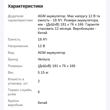
Характеристики
Додаткові
AGM акумулятор. Має напругу 12 В та
характеристики
ємність - 18 А*г. Розміри акумулятора,
мм - (ДхШхВ) 181 х 76 х 166. Гарантія
становить 12 місяців. Виробництво -
Китай.
Ємність
18 А*г
Напряжение
12 В
Вид
AGM акумулятор
Бренд
Ventura
Размеры
(ДхШхВ) 181 x 76 x 166
Вес
5.15 кг.
Кількість в
2
упаковці, шт:
Термін служби,
6
років:
Країна
Китай
виробник