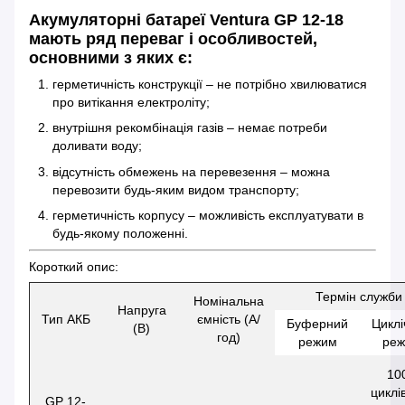
Акумуляторні батареї Ventura GP 12-18
мають ряд переваг і особливостей,
основними з яких є:
герметичність конструкції – не потрібно хвилюватися
про витікання електроліту;
внутрішня рекомбінація газів – немає потреби
доливати воду;
відсутність обмежень на перевезення – можна
перевозити будь-яким видом транспорту;
герметичність корпусу – можливість експлуатувати в
будь-якому положенні.
Короткий опис:
Термін служби
Номінальна
Напруга
Тип АКБ
ємність (А/
Буферний
Циклі
(В)
год)
режим
ре
10
циклі
GP 12-