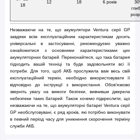
12
18
6 років
3
18
глиб
розр
Незважаючи на те, що акумулятори Ventura серії GP
завдяки всім експлуатаційним характеристикам досить
універсальні в застосуванні, рекомендуємо уважно
ознайомитися з основними характеристиками цих
акумуляторних батарей. Переконайтеся, що така батарея
підходить вашій техніці та буде задовольняти всі її
потреби. Для того, щоб АКБ прослужила вам весь свій
експлуатаційний термін, необхідно використовувати її
відповідно до інструкції з використання. Обов'язково
зверніть увагу на вимоги безпеки, вивчивши джерела
небезпеки таких батарей. Також хочемо підкреслити, що
незважаючи на те, що акумуляторні батареї Ventura серії
GP необслуговувані, є ряд кроків, які потрібно виконувати
в певний період часу для уникнення скорочення терміну
служби АКБ.