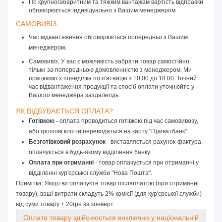
По крупногабаритним та тяжким вантажам вартість відправки 
обговорюється індивідуально з Вашим менеджером.
САМОВИВІЗ 
Час відвантаження обговорюється попередньо з Вашим 
менеджером.
Самовивіз. У вас є можливість забрати товар самостійно
тільки за попередньою домовленністю з менеджером. Ми
працюємо з понеділка по п'ятницю з 10:00 до 18:00. Точний
час відвантаження продукції та спосіб оплати уточнюйте у
Вашого менеджера заздалегідь.
ЯК ВІДБУВАЄТЬСЯ ОПЛАТА? 
Готівкою -
 оплата проводиться готівкою під час самовивозу, 
або грошові кошти переводяться на карту "Приватбанк".
Безготівковий розрахунок
 - виставляється рахунок-фактура, 
оплачується в будь-якому відділення банку.
Оплата при отриманні
 - товар оплачується при отриманні у 
відділенні кур'єрської служби "Нова Пошта".
Примітка: Якщо ви оплачуєте товар післяплатою (при отриманні
товару), ваші витрати складуть 2% комісії (для кур'єрської служби)
від суми товару + 20грн за конверт.
Оплата товару здійснюється виключно у національній