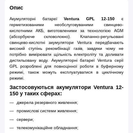
Опис
Акумуляторні батареї
Ventura GPL 12-150
є
герметизованими необслуговуваними свинцево-
кислотними АКБ, виготовленими за технологією AGM
(абсорбуюче скловолокно). Клапанно-регульовані
свинцево-кислотні акумулятори Ventura передбачають
високий ступінь рекомбінації газів, завдяки чому не
потрібно вимірювати щільність електроліту та доливати
дистильовану воду. Акумуляторні батареї Ventura серії
GPL розроблені для повноцінної роботи в буферному
режимі, також можуть експлуатуватися в циклічному
режимі.
Застосовуються акумулятори Ventura 12-
150 у таких сферах:
джерела резервного живлення;
промислові системи живлення;
сервери;
телекомунікаційне обладнання;