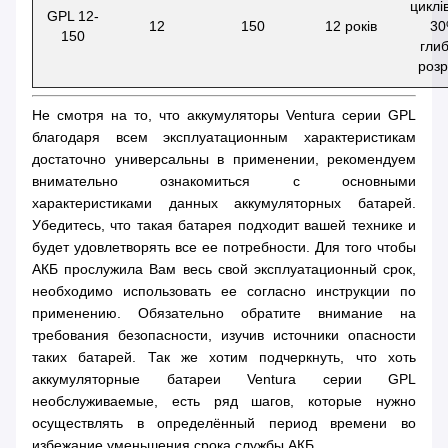
циклі
GPL 12-
12
150
12 років
3
150
глиб
розр
Не смотря на то, что аккумуляторы Ventura серии GPL
благодаря всем эксплуатационным характеристикам
достаточно универсальны в применении, рекомендуем
внимательно ознакомиться с основными
характеристиками данных аккумуляторных батарей.
Убедитесь, что такая батарея подходит вашей технике и
будет удовлетворять все ее потребности. Для того чтобы
АКБ прослужила Вам весь свой эксплуатационный срок,
необходимо использовать ее согласно инструкции по
применению. Обязательно обратите внимание на
требования безопасности, изучив источники опасности
таких батарей. Так же хотим подчеркнуть, что хоть
аккумуляторные батареи Ventura серии GPL
необслуживаемые, есть ряд шагов, которые нужно
осуществлять в определённый период времени во
избежание уменьшения срока службы АКБ.