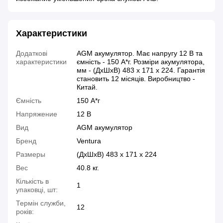
Характеристики
Додаткові
AGM акумулятор. Має напругу 12 В та
характеристики
ємність - 150 А*г. Розміри акумулятора,
мм - (ДхШхВ) 483 х 171 х 224. Гарантія
становить 12 місяців. Виробництво -
Китай.
Ємність
150 А*г
Напряжение
12 В
Вид
AGM акумулятор
Бренд
Ventura
Размеры
(ДхШхВ) 483 х 171 х 224
Вес
40.8 кг.
Кількість в
1
упаковці, шт:
Термін служби,
12
років: