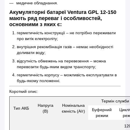
медичне обладнання.
Акумуляторні батареї Ventura GPL 12-150
мають ряд переваг і особливостей,
основними з яких є:
герметичність конструкції – не потрібно переживати
про витік електроліту;
внутрішня рекомбінація газів – немає необхідності
доливати воду;
відсутність обмежень на перевезення – можна
перевозити будь-яким видом транспорту;
герметичність корпусу – можливість експлуатувати в
будь-якому положенні.
Короткий опис:
Термін служби
Напруга
Номінальна
Тип АКБ
Буферний
Циклі
(В)
ємність (А/г)
режим
ре
12