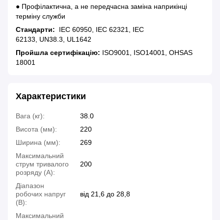
● Профілактична, а не передчасна заміна наприкінці
терміну служби
Стандарти:
IEC 60950, IEC 62321, IEC
62133, UN38.3, UL1642
Пройшла сертифікацію:
ISO9001, ISO14001, OHSAS
18001
Характеристики
Вага (кг):
38.0
Висота (мм):
220
Ширина (мм):
269
Максимальний
струм тривалого
200
розряду (А):
Діапазон
робочих напруг
від 21,6 до 28,8
(В):
Максимальний