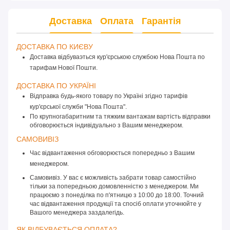
Доставка
Оплата
Гарантія
ДОСТАВКА ПО КИЄВУ 
Доставка відбуваэться кур'єрською службою Нова Пошта по
тарифам Нової Пошти.
ДОСТАВКА ПО УКРАЇНІ 
Відправка будь-якого товару по Україні згідно тарифів 
кур'єрської служби "Нова Пошта".
По крупногабаритним та тяжким вантажам вартість відправки 
обговорюється індивідуально з Вашим менеджером.
САМОВИВІЗ 
Час відвантаження обговорюється попередньо з Вашим 
менеджером.
Самовивіз. У вас є можливість забрати товар самостійно
тільки за попередньою домовленністю з менеджером. Ми
працюємо з понеділка по п'ятницю з 10:00 до 18:00. Точний
час відвантаження продукції та спосіб оплати уточнюйте у
Вашого менеджера заздалегідь.
ЯК ВІДБУВАЄТЬСЯ ОПЛАТА? 