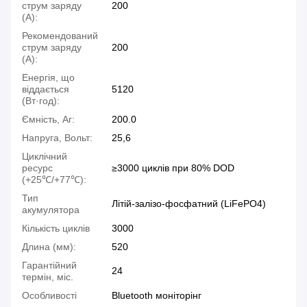
струм заряду
200
(А):
Рекомендований
струм заряду
200
(А):
Енергія, що
віддається
5120
(Вт·год):
Ємність, Аг:
200.0
Напруга, Вольт:
25,6
Циклічний
ресурс
≥3000 циклів при 80% DOD
(+25℃/+77℃):
Тип
Літій-залізо-фосфатний (LiFePO4)
акумулятора
Кількість циклів
3000
Длина (мм):
520
Гарантійний
24
термін, міс.
Особливості
Bluetooth моніторінг