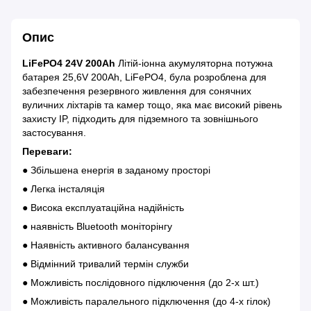
Опис
LiFePO4 24V 200Ah
Літій-іонна акумуляторна потужна
батарея 25,6V 200Ah, LiFePO4, була розроблена для
забезпечення резервного живлення для сонячних
вуличних ліхтарів та камер тощо, яка має високий рівень
захисту IP, підходить для підземного та зовнішнього
застосування.
Переваги:
● Збільшена енергія в заданому просторі
● Легка інсталяція
● Висока експлуатаційна надійність
● наявність Bluetooth моніторінгу
● Наявність активного балансування
● Відмінний тривалий термін служби
● Можливість послідовного підключення (до 2-х шт.)
● Можливість паралельного підключення (до 4-х гілок)