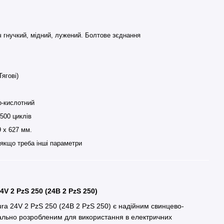
 гнучкий, мідний, лужений. Болтове зєднання
Тягові)
о-кислотний
500 циклів
9 х 627 мм.
 якщо треба інші параметри
V 2 PzS 250 (24В 2 PzS 250)
ra 24V 2 PzS 250 (24В 2 PzS 250) є надійним свинцево-
ально розробленим для використання в електричних