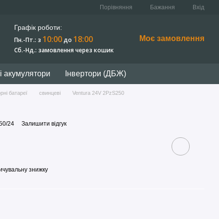
Порівняння
Бажання
Вхід
Графік роботи:
10:00
18:00
Моє замовлення
Пн.-Пт.: з
до
Сб.-Нд.: замовлення через кошик
ві акумулятори
Інвертори (ДБЖ)
рні батареї
свинцеві
Ventura 24V 2PzS250
50/24
Залишити відгук
ичувальну знижку