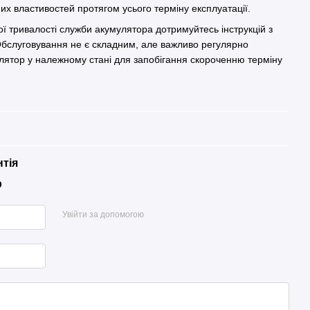
их властивостей протягом усього терміну експлуатації.
 тривалості служби акумулятора дотримуйтесь інструкцій з
 Обслуговування не є складним, але важливо регулярно
улятор у належному стані для запобігання скороченню терміну
нтія
р
Увійти за допомогою