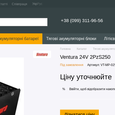
Укр
Рус
татті
Співпраця
+38 (099) 311-96-56
акумуляторні батареї
Тягові акумуляторні блоки
Літіє
Головна
Каталог
Тягові акумулято
Ventura 24V 2PzS250
Під замовлення
Артикул: VT-MP-02
Ціну уточнюйте
Ввійти
, щоб відобразити накоп
%
Дізнатися ціну