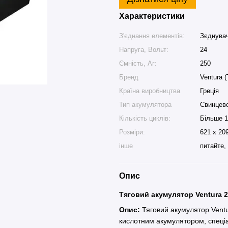
Характеристики
З'єднання елементів:
Зєднувач
Напруга, Вольт:
24
Ємність, Аг:
250
Бренд
Ventura (
Країна виробництва
Греція
Тип акумулятора
Свинцев
Кількість циклів:
Більше 1
Розміри:
621 х 20
інше
питайте,
Опис
Тяговий акумулятор Ventura 24
Опис:
Тяговий акумулятор Ventu
кислотним акумулятором, спеці