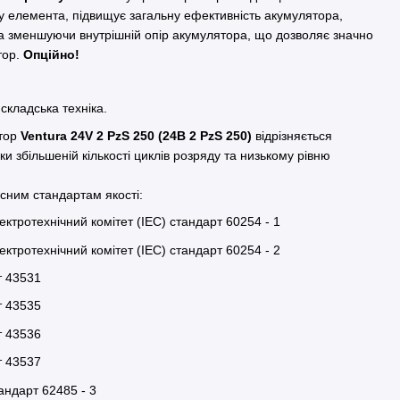
му елемента, підвищує загальну ефективність акумулятора,
 та зменшуючи внутрішній опір акумулятора, що дозволяє значно
тор.
Опційно!
складська техніка.
тор
Ventura
24V
2 PzS
250 (24В 2 PzS
250)
відрізняється
ки збільшеній кількості циклів розряду та низькому рівню
асним стандартам якості:
ктротехнічний комітет (IEC) стандарт 60254 - 1
ктротехнічний комітет (IEC) стандарт 60254 - 2
т 43531
т 43535
т 43536
т 43537
андарт 62485 - 3