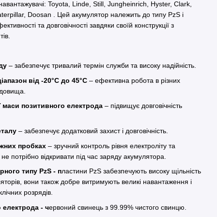
вантажувачі: Toyota, Linde, Still, Jungheinrich, Hyster, Clark,
terpillar, Doosan . Цей акумулятор належить до типу PzS і
ективності та довговічності завдяки своїй конструкції з
тів.
яду
– забезпечує тривалий термін служби та високу надійність.
апазон від -20°C
до 45°C
– ефективна робота в різних
едовища.
ї маси позитивного електрода
– підвищує довговічність
еталу
– забезпечує додатковий захист і довговічність.
іжних пробках
– зручний контроль рівня електроліту та
не потрібно відкривати під час заряду акумулятора.
рного типу PzS
- п
ластини PzS забезпечують високу щільність
уляторів, вони також добре витримують великі навантаження і
клічних розрядів.
 електрода - ч
ервоний свинець з 99.99% чистого свинцю.