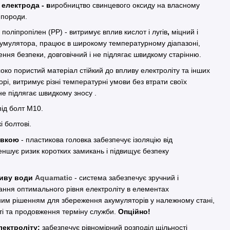
 електрода - в
иробництво свинцевого оксиду на власному
 породи.
а
поліпропілен (PP) - витримує вплив кислот і лугів
,
міцний і
акумулятора, працює в широкому температурному діапазоні,
ення безпеки, довговічний і не підлягає швидкому старінню.
око пористий матеріал стійкий до впливу електроліту та інших
орі, витримує різні температурні умови без втрати своїх
не підлягає швидкому зносу .
ід болт M10.
і болтові.
овкою
- пластикова головка забезпечує ізоляцію від
еншує ризик коротких замикань і підвищує безпеку
ливу води
Aquamatic
- система забезпечує зручний і
ння оптимального рівня електроліту в елементах
им рішенням для збереження акумуляторів у належному стані,
ті та продовження терміну служби.
Опційно!
лектроліту:
забезпечує рівномірний розподіл щільності