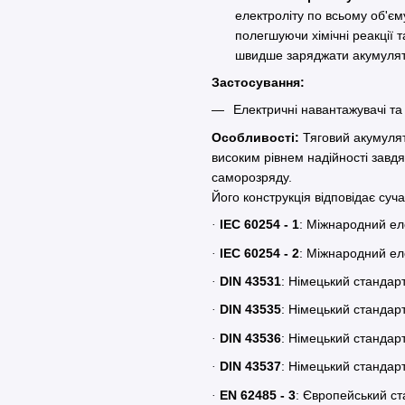
електроліту по всьому об'є
полегшуючи хімічні реакції
швидше заряджати акумуля
Застосування:
Електричні навантажувачі та 
Особливості:
Тяговий акумуля
високим рівнем надійності завдя
саморозряду.
Його конструкція відповідає суч
IEC
60254 - 1
: Міжнародний еле
·
IEC
60254 - 2
: Міжнародний еле
·
DIN
43531
: Німецький стандар
·
DIN
43535
: Німецький стандар
·
DIN
43536
: Німецький стандар
·
DIN
43537
: Німецький стандар
·
EN
62485 - 3
: Європейський ст
·