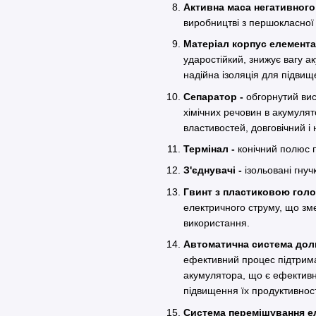
Активна маса негативного
виробництві з першокласної
Матеріал корпус елемент
ударостійкий, знижує вагу 
надійна ізоляція для підвищ
Сепаратор -
обгорнутий вис
хімічних речовин в акумулят
властивостей, довговічний і 
Термінал -
конічний полюс п
З'єднувачі -
ізольовані гнучк
Гвинт з пластиковою гол
електричного струму, що зм
використання.
Автоматична система до
ефективний процес підтрима
акумулятора, що є ефективн
підвищення їх продуктивнос
Система перемішування е