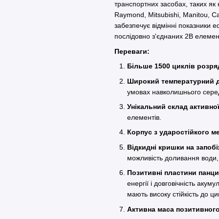
транспортних засобах, таких як на
Raymond, Mitsubishi, Manitou, Ca
забезпечує відмінні показники еф
послідовно з'єднаних 2В елемен
Переваги:
Більше 1500 циклів розр
Широкий температурний ді
умовах навколишнього сер
Унікальний склад активно
елементів.
Корпус з ударостійкого м
Відкидні кришки на запоб
можливість доливання води, 
Позитивні пластини панци
енергії і довговічність акум
мають високу стійкість до ци
Активна маса позитивного