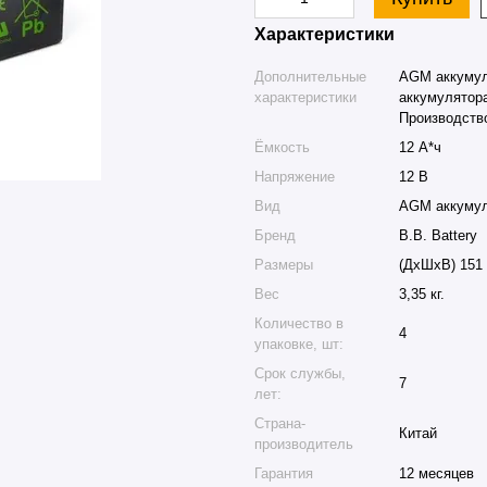
Характеристики
Дополнительные
AGM аккумуля
характеристики
аккумулятора
Производство
Ёмкость
12 А*ч
Напряжение
12 В
Вид
AGM аккуму
Бренд
B.B. Battery
Размеры
(ДхШхВ) 151 
Вес
3,35 кг.
Количество в
4
упаковке, шт:
Срок службы,
7
лет:
Страна-
Китай
производитель
Гарантия
12 месяцев