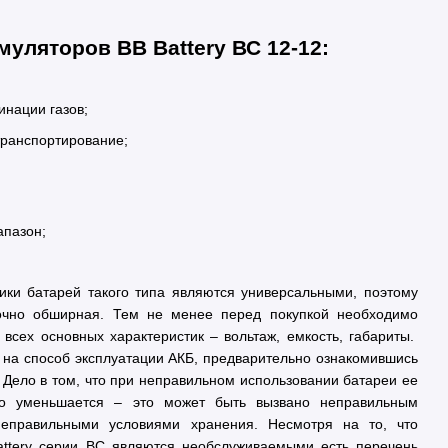
уляторов BB Battery ВС 12-12:
инации газов;
транспортирование;
апазон;
ики батарей такого типа являются универсальными, поэтому
очно обширная. Тем не менее перед покупкой необходимо
всех основных характеристик – вольтаж, емкость, габариты.
 на способ эксплуатации АКБ, предварительно ознакомившись
. Дело в том, что при неправильном использовании батареи ее
ьно уменьшается – это может быть вызвано неправильным
неправильными условиями хранения. Несмотря на то, что
attery серии ВС являются необслуживаемыми есть перечень