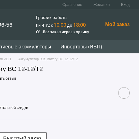
Сравнение
Желания
Вход
График работы:
10:00
18:00
96-56
Мой заказ
Пн.-Пт.: c
до
Сб.-Вс.: заказ через корзину
тиевые аккумуляторы
Инверторы (ИБП)
ля ИБП
Аккумулятор B.B. Battery BС 12-12/T2
ery BС 12-12/T2
ить отзыв
тельной скидки
Быстрый заказ