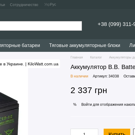
Укр
Рус
тьи
Сотрудничество
+38 (099) 311-
ляторные батареи
Тяговые аккумуляторные блоки
Ли
Главная
Каталог
Аккумуляторы д
Аккумулятор B.B. Batt
В наличии
Артикул: 34038
Остав
2 337 грн
Войти
для отображения накопи
%
Купить