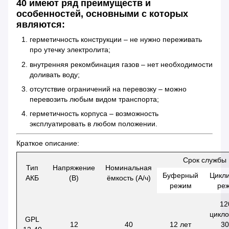
40 имеют ряд преимуществ и
особенностей, основными с которых
являются:
герметичность конструкции – не нужно переживать
про утечку электролита;
внутренняя рекомбинация газов – нет необходимости
доливать воду;
отсутствие ограничений на перевозку – можно
перевозить любым видом транспорта;
герметичность корпуса – возможность
эксплуатировать в любом положении.
Краткое описание:
Срок службы
Тип
Напряжение
Номинальная
Буферный
Цикл
АКБ
(В)
ёмкость (А/ч)
режим
ре
12
цикло
GPL
12
40
12 лет
3