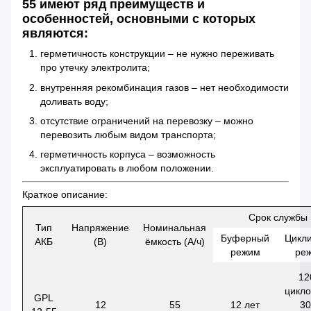
55 имеют ряд преимуществ и
особенностей, основными с которых
являются:
герметичность конструкции – не нужно переживать
про утечку электролита;
внутренняя рекомбинация газов – нет необходимости
доливать воду;
отсутствие ограничений на перевозку – можно
перевозить любым видом транспорта;
герметичность корпуса – возможность
эксплуатировать в любом положении.
Краткое описание:
Срок службы
Тип
Напряжение
Номинальная
Буферный
Цикл
АКБ
(В)
ёмкость (А/ч)
режим
ре
12
цикло
GPL
12
55
12 лет
3