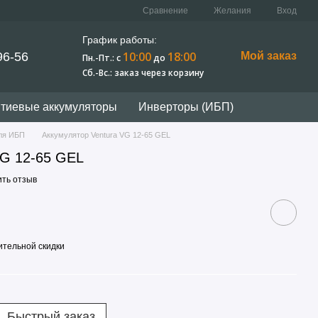
Сравнение
Желания
Вход
График работы:
10:00
18:00
96-56
Мой заказ
Пн.-Пт.: c
до
Сб.-Вс.: заказ через корзину
тиевые аккумуляторы
Инверторы (ИБП)
ля ИБП
Аккумулятор Ventura VG 12-65 GEL
VG 12-65 GEL
ить отзыв
тельной скидки
Быстрый заказ