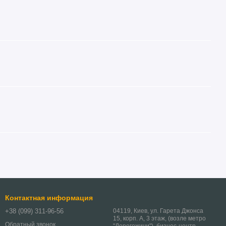
Контактная информация
+38 (099) 311-96-56
04119, Киев, ул. Гарета Джонса
15, корп. А, 3 этаж, (возле метро
Обратный звонок
"Дорогожичи"), бизнес-центр