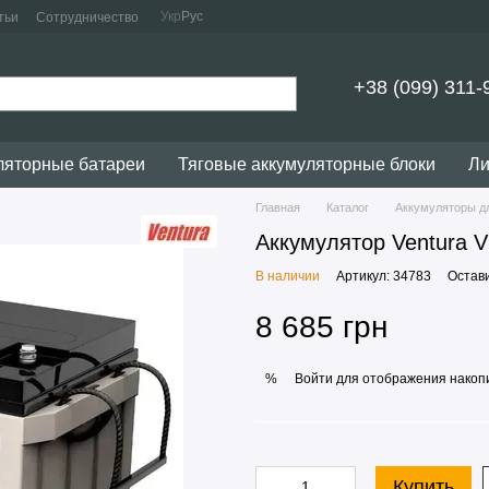
Укр
Рус
тьи
Сотрудничество
+38 (099) 311-
ляторные батареи
Тяговые аккумуляторные блоки
Ли
Главная
Каталог
Аккумуляторы д
Аккумулятор Ventura 
В наличии
Артикул: 34783
Остав
8 685 грн
Войти
для отображения накопи
%
Купить