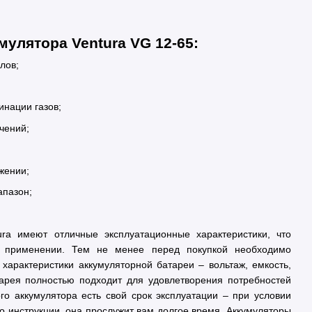
улятора Ventura VG 12-65:
лов;
инации газов;
чений;
жении;
апазон;
ura имеют отличные эксплуатационные характеристики, что
 применении. Тем не менее перед покупкой необходимо
характеристики аккумуляторной батареи – вольтаж, емкость,
тарея полностью подходит для удовлетворения потребностей
го аккумулятора есть свой срок эксплуатации – при условии
о инструкции, она прослужит вам долгое время. Аккумуляторы