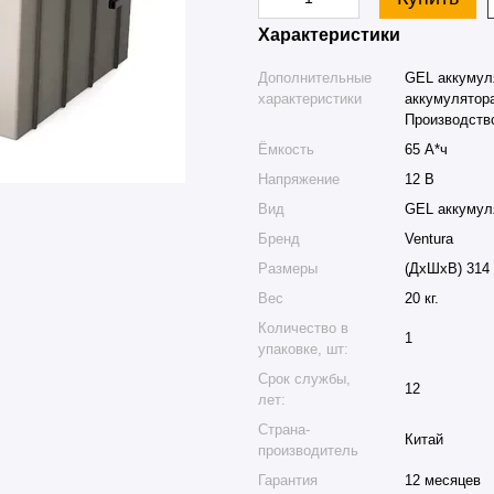
Характеристики
Дополнительные
GEL аккумуля
характеристики
аккумулятора
Производство
Ёмкость
65 А*ч
Напряжение
12 В
Вид
GEL аккумул
Бренд
Ventura
Размеры
(ДхШхВ) 314 
Вес
20 кг.
Количество в
1
упаковке, шт:
Срок службы,
12
лет:
Страна-
Китай
производитель
Гарантия
12 месяцев