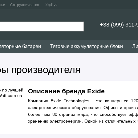
Укр
Рус
тьи
Сотрудничество
+38 (099) 311-
ляторные батареи
Тяговые аккумуляторные блоки
Ли
ры производителя
Описание бренда Exide
Компания Exide Technologies – это концерн со 12
электротехнического оборудования. Офисы и произ
более чем 80 странах мира, что способствует эфф
хранению электроэнергии. Одной из отличительных 
видение и адаптация к изменяющимся условиям р
компании в собственное развитие и технологии. Вс