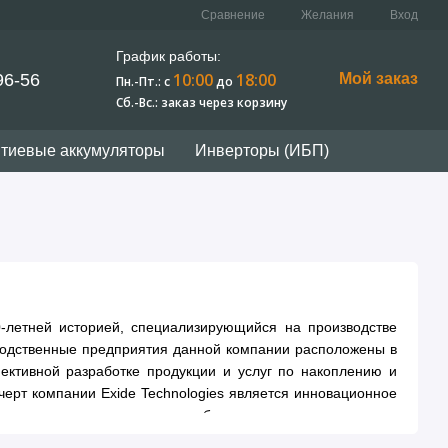
Сравнение
Желания
Вход
График работы:
10:00
18:00
96-56
Мой заказ
Пн.-Пт.: c
до
Сб.-Вс.: заказ через корзину
тиевые аккумуляторы
Инверторы (ИБП)
0-летней историей, специализирующийся на производстве
водственные предприятия данной компании расположены в
ективной разработке продукции и услуг по накоплению и
черт компании Exide Technologies является инновационное
ынка, что стало возможным благодаря немалому вкладу
е потребности клиентов, которые касаются накопителей и