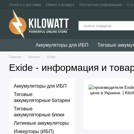
Перейти к основному контенту
Оплата и доставка
Обмен и возврат
Контактная информация
Ста
Аккумуляторы для ИБП
Тяговые аккуму
Главная
Каталог
Exide
Exide - информация и това
Аккумуляторы для ИБП
Тяговые
аккумуляторные батареи
Тяговые
аккумуляторные блоки
Литиевые аккумуляторы
Инверторы (ИБП)