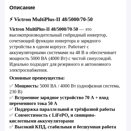
Описание
⚡
Victron
MultiPlus
-
II
48/5000/70-50
Victron
MultiPlus
-
II
48/5000/70-50
— это
высокопроизводительный гибридный инвертор,
сочетающий функции инвертора и зарядного
устройства в одном корпусе. Работает с
аккумуляторными системами на 48 В и обеспечивает
мощность 5000 ВА (4000 Вт) с чистой синусоидой.
Идеально подходит для резервного и автономного
электроснабжения.
Основные преимущества:
✅
Мощность:
5000 ВА / 4000 Вт (однофазная система,
230 В)
✅
Встроенное зарядное устройство 70 А + вход
переменного тока 50 А
✅
Поддержка параллельной и трёхфазной работы
✅
Совместимость с
LiFePO
₄ и свинцово-
кислотными аккумуляторами
✅
Высокий КПД, стабильная и бесшумная работа