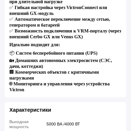
при длительной нагрузке
✅
Гибкая настройка через
VictronConnect
или
внешний
GX
-модуль
✅
Автоматическое переключение между сетью,
генератором и батареей
✅
Возможность подключения к
VRM
-порталу (через
внешний
Cerbo
GX
или
Venus
GX
)
Идеально подходит для:
📦
Систем бесперебойного питания (
UPS
)
🏡
Домашних автономных электросистем (СЭС,
дачи, коттеджи)
🏢
Коммерческих объектов с критичными
нагрузками
🌐
Мониторинга и управления через устройства
Victron
Характеристики
Выходная
5000 ВА /4000 ВТ
мощность