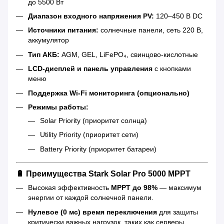
до 5500 Вт
Диапазон входного напряжения PV:
120–450 В DC
Источники питания:
солнечные панели, сеть 220 В,
аккумулятор
Тип АКБ:
AGM, GEL, LiFePO₄, свинцово-кислотные
LCD-дисплей и панель управления
с кнопками
меню
Поддержка Wi-Fi мониторинга (опционально)
Режимы работы:
Solar Priority (приоритет солнца)
Utility Priority (приоритет сети)
Battery Priority (приоритет батареи)
🔋
Преимущества Stark Solar Pro 5000 MPPT
Высокая эффективность
MPPT до 98%
— максимум
энергии от каждой солнечной панели.
Нулевое (0 мс) время переключения
для защиты
критически важных нагрузок, таких как серверы.