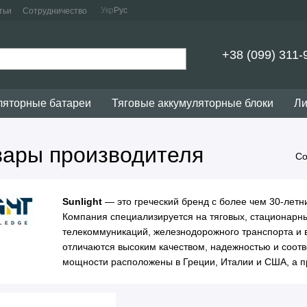
Укр
Рус
тьи
Сотрудничество
+38 (099) 311-
ляторные батареи
Тяговые аккумуляторные блоки
Ли
овары производителя
Со
Sunlight
— это греческий бренд с более чем 30-лет
Компания специализируется на тяговых, стационарных
телекоммуникаций, железнодорожного транспорта и в
отличаются высоким качеством, надежностью и соо
мощности расположены в Греции, Италии и США, а пр