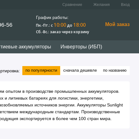
Сравнение
Желания
Вход
График работы:
10:00
18:00
96-56
Мой заказ
Пн.-Пт.: c
до
Сб.-Вс.: заказ через корзину
тиевые аккумуляторы
Инверторы (ИБП)
по популярности
сначала дешевле
по названию
ртировка:
ним опытом в производстве промышленных аккумуляторов.
 и литиевых батареях для логистики, энергетики,
озобновляемых источников энергии. Аккумуляторы Sunlight
тветствием международным стандартам. Производственные
одукция экспортируется в более чем 100 стран мира.