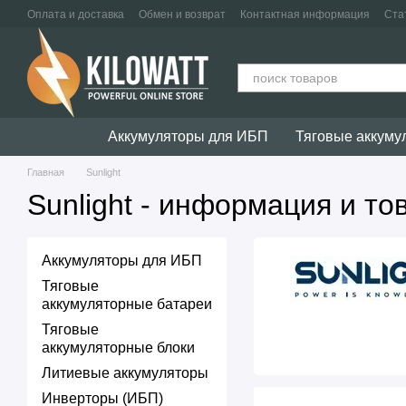
Перейти к основному контенту
Оплата и доставка
Обмен и возврат
Контактная информация
Ста
Аккумуляторы для ИБП
Тяговые аккуму
Главная
Sunlight
Sunlight - информация и т
Аккумуляторы для ИБП
Тяговые
аккумуляторные батареи
Тяговые
аккумуляторные блоки
Литиевые аккумуляторы
Инверторы (ИБП)