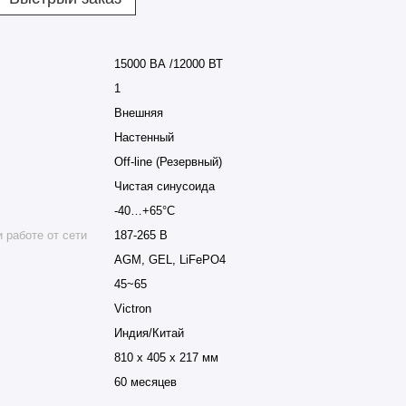
15000 ВА /12000 ВТ
1
Внешняя
Настенный
Off-line (Резервный)
Чистая синусоида
-40…+65°С
 работе от сети
187-265 В
AGM, GEL, LiFePO4
45~65
Victron
Индия/Китай
810 x 405 x 217 мм
60 месяцев