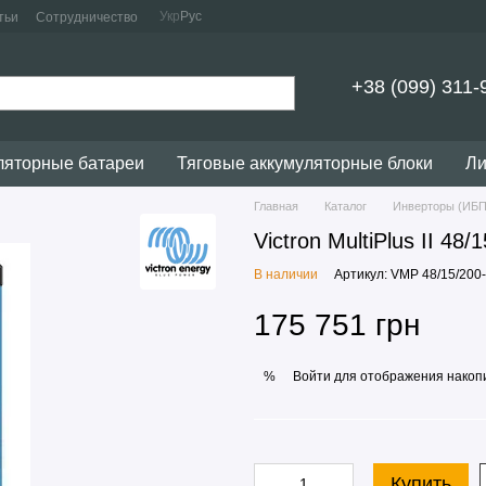
Укр
Рус
тьи
Сотрудничество
+38 (099) 311-
ляторные батареи
Тяговые аккумуляторные блоки
Ли
Главная
Каталог
Инверторы (ИБП
Victron MultiPlus II 48
В наличии
Артикул: VMP 48/15/200
175 751 грн
Войти
для отображения накопи
%
Купить