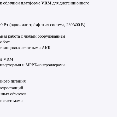
к облачной платформе
VRM
для дистанционного
0 Вт (одно- или трёхфазная система, 230/400 В)
ьная работа с любым оборудованием
работа
 свинцово-кислотными АКБ
ез
VRM
инверторами и
MPPT
-контроллерами
йного питания
ктростанций
нных объектов
ргосистемами