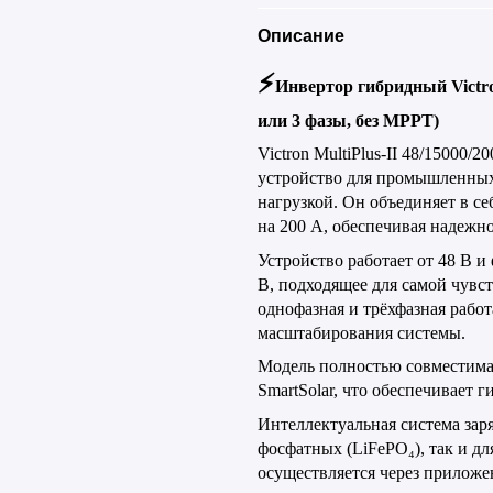
Описание
⚡
Инвертор гибридный
Victr
или 3 фазы, без
MPPT
)
Victron
MultiPlus
-
II
48/15000/20
устройство для промышленных
нагрузкой. Он объединяет в се
на 200 А, обеспечивая надежн
Устройство работает от 48 В 
В, подходящее для самой чувс
однофазная и трёхфазная рабо
масштабирования системы.
Модель полностью совместим
SmartSolar
, что обеспечивает 
Интеллектуальная система заря
фосфатных (
LiFePO
₄), так и 
осуществляется через прилож