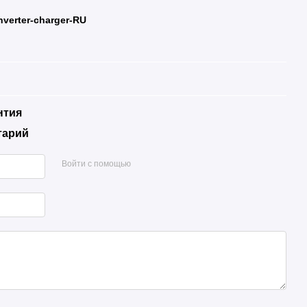
inverter-charger-RU
нтия
тарий
Войти с помощью