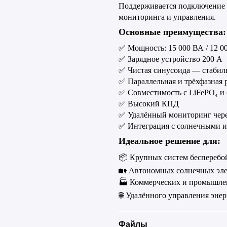
Поддерживается подключение 
мониторинга и управления.
Основные преимущества:
✅
Мощность: 15 000 ВА / 12 00
✅
Зарядное устройство 200 А
✅
Чистая синусоида — стабил
✅
Параллельная и трёхфазная 
✅
Совместимость с
LiFePO
₄ и
✅
Высокий КПД
✅
Удалённый мониторинг чер
✅
Интеграция с солнечными 
Идеальное решение для:
📦
Крупных систем бесперебо
🏡
Автономных солнечных эле
🏭
Коммерческих и промышле
🌐
Удалённого управления эне
Файлы