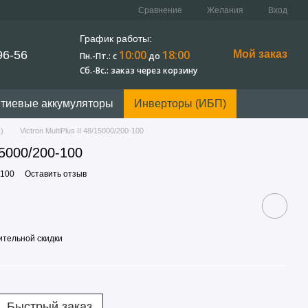
Сравнение
Желания
Вход
График работы:
10:00
18:00
96-56
Мой заказ
Пн.-Пт.: c
до
Сб.-Вс.: заказ через корзину
тиевые аккумуляторы
Инверторы (ИБП)
)
Victron MultiPlus II 48/15000/200-100
/15000/200-100
-100
Оставить отзыв
тельной скидки
Быстрый заказ