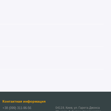
Контактная информация
+38 (099) 311-96-56
04119, Киев, ул. Гарета Джонса