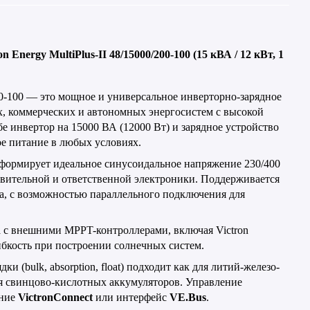
on
Energy
MultiPlus
-
II
48/15000/200-100 (15 кВА / 12 кВт, 1
0-100 — это мощное и универсальное инверторно-зарядное
, коммерческих и автономных энергосистем с высокой
бе инвертор на 15000 ВА (12000 Вт) и зарядное устройство
ое питание в любых условиях.
и формирует идеальное синусоидальное напряжение 230/400
твительной и ответственной электроники. Поддерживается
та, с возможностью параллельного подключения для
а с внешними
MPPT
-контроллерами, включая
Victron
гибкость при построении солнечных систем.
дки (
bulk
,
absorption
,
float
) подходит как для литий-железо-
для свинцово-кислотных аккумуляторов. Управление
ение
VictronConnect
или интерфейс
VE
.
Bus
.