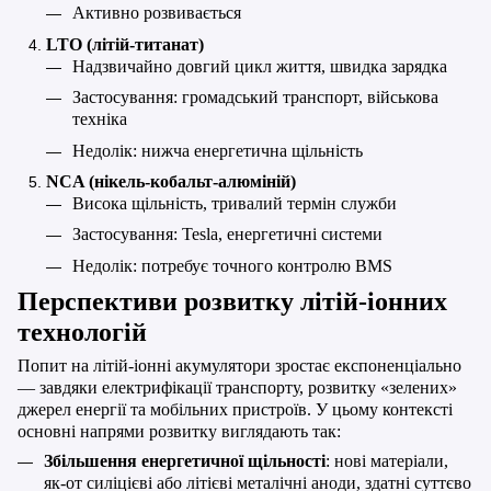
Активно розвивається
LTO (літій-титанат)
Надзвичайно довгий цикл життя, швидка зарядка
Застосування: громадський транспорт, військова
техніка
Недолік: нижча енергетична щільність
NCA (нікель-кобальт-алюміній)
Висока щільність, тривалий термін служби
Застосування: Tesla, енергетичні системи
Недолік: потребує точного контролю BMS
Перспективи розвитку літій-іонних
технологій
Попит на літій-іонні акумулятори зростає експоненціально
— завдяки електрифікації транспорту, розвитку «зелених»
джерел енергії та мобільних пристроїв. У цьому контексті
основні напрями розвитку виглядають так:
Збільшення енергетичної щільності
: нові матеріали,
як-от силіцієві або літієві металічні аноди, здатні суттєво