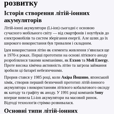
розвитку
Історія створення літій-іонних
акумуляторів
Літій-іонні акумулятори (Li-ion) сьогодні є основою
сучасного мобільного світу — від смартфонів і ноутбуків до
електромобілів та систем зберігання енергії.
Але шлях до їх
широкого використання був тривалим і складним.
Ідея використання літію як елемента живлення з’явилася ще
в 1970-х роках. Перші прототипи на основі літієвого аноду
розроблялися такими компаніями, як
Exxon
та
Moli
Energy
.
Проте висока хімічна активність літію та загроза займання
зробили ці батареї небезпечними.
Прорив стався у 1985 році, коли
Акіра Йошино
, японський
хімік, створив перший безпечний прототип літій-іонного
акумулятора з використанням літієвого кобальтового оксиду
як катоду та графіту як аноду. У 1991 році компанія
Sony
вперше вивела
Li
-
ion
акумулятори на масовий ринок.
Відтоді технологія стрімко розвивалася.
Основні типи літій-іонних