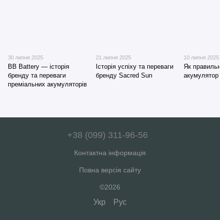
30 липня 2025
21 липня 2025
10 липня 2025
BB Battery — історія
Історія успіху та переваги
Як правиль
бренду та переваги
бренду Sacred Sun
акумулятор
преміальних акумуляторів
+38 (099) 311-96-56
Контактна інформація
Повна версія сайту
©2026
Укр
Рус